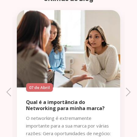
06 de Abril
Previous
Next
Como atrair um cliente para
marca?
compra?
e
Atrair um cliente para a compra é um
or várias
desafio que todo negócio enfrenta.
e negócio:
Conheça o seu público-alvo: É